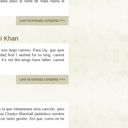
ará paso al norte de Italia hasta la
Leer la entrada completa >>>
li Khan
ese largo camino. Para Lily, que ayer
ube] And I wished for so long, cannot
It’s not like wings have fallen, cannot
Leer la entrada completa >>>
la que interpretara esta canción, pero
ue Charlyn Marshall (auténtico nombre
con tanto gestito. Así que, como no he