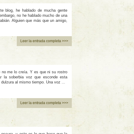
este blog, he hablado de mucha gente
n embargo, no he hablado mucho de una
abián. Alguien que más que un amigo,
Leer la entrada completa >>>
 no me lo creí­a. Y es que ni su rostro
tar la soberbia voz que esconde esta
 dulzura al mismo tiempo. Una voz ...
Leer la entrada completa >>>
e oscura, y esto es lo que hace que la