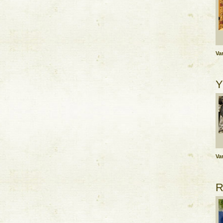
Var
Y
Var
R