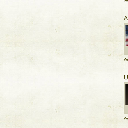
Un
A
Var
U
Var