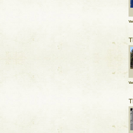
Var
T
Var
T