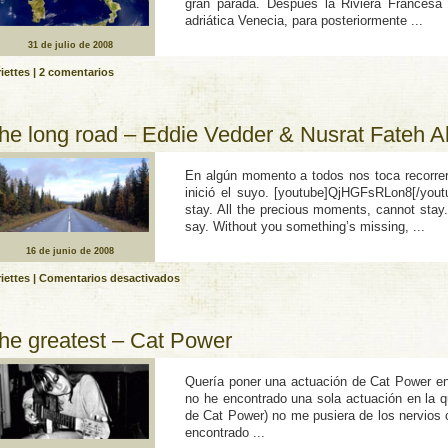
gran parada. Después la Riviera Francesa d
adriática Venecia, para posteriormente ...
31 de julio de 2008
iettes
|
2 comentarios
he long road – Eddie Vedder & Nusrat Fateh A
En algún momento a todos nos toca recorrer 
inició el suyo. [youtube]QjHGFsRLon8[/yout
stay. All the precious moments, cannot stay. 
say. Without you something’s missing, ...
16 de junio de 2008
en
iettes
|
Comentarios desactivados
The
long
road
he greatest – Cat Power
–
Eddie
Vedder
Quería poner una actuación de Cat Power en 
&
Nusrat
no he encontrado una sola actuación en la q
Fateh
de Cat Power) no me pusiera de los nervios 
Ali
encontrado ...
Khan