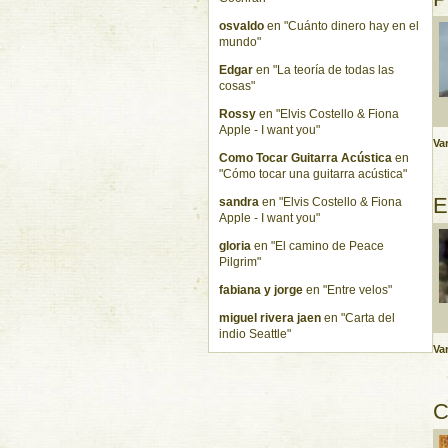
osvaldo
en "Cuánto dinero hay en el
mundo"
Edgar
en "La teoría de todas las
cosas"
Rossy
en "Elvis Costello & Fiona
Apple - I want you"
Var
Como Tocar Guitarra Acústica
en
"Cómo tocar una guitarra acústica"
E
sandra
en "Elvis Costello & Fiona
Apple - I want you"
gloria
en "El camino de Peace
Pilgrim"
fabiana y jorge
en "Entre velos"
miguel rivera jaen
en "Carta del
indio Seattle"
Var
C