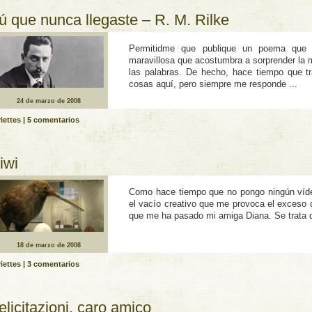
ú que nunca llegaste – R. M. Rilke
Permitidme que publique un poema que
maravillosa que acostumbra a sorprender la
las palabras. De hecho, hace tiempo que tr
cosas aquí­, pero siempre me responde ...
24 de marzo de 2008
iettes
|
5 comentarios
iwi
Como hace tiempo que no pongo ningún ví­de
el vací­o creativo que me provoca el exceso d
que me ha pasado mi amiga Diana. Se trata de
18 de marzo de 2008
iettes
|
3 comentarios
elicitazioni, caro amico