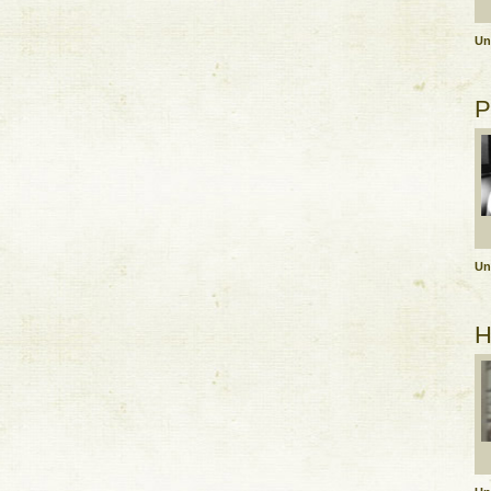
Un
P
Un
H