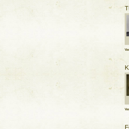
T
Var
K
Var
F