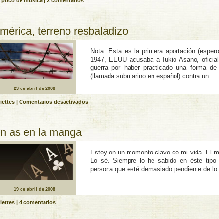
 poco de música
|
2 comentarios
mérica, terreno resbaladizo
Nota: Esta es la primera aportación (esper
1947, EEUU acusaba a Iukio Asano, oficial 
guerra por haber practicado una forma de
(llamada submarino en español) contra un ...
23 de abril de 2008
en
iettes
|
Comentarios desactivados
América,
terreno
resbaladizo
n as en la manga
Estoy en un momento clave de mi vida. El mo
Lo sé. Siempre lo he sabido en éste tip
persona que esté demasiado pendiente de lo q
19 de abril de 2008
iettes
|
4 comentarios