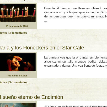
Durante el tiempo que llevo escribiendo 
cercana a mí­ y a la que aprecio mucho. Si
de las personas que más quiero: mi amigo F
...
15 de marzo de 2008
iettes
|
3 comentarios
aría y los Honeckers en el Star Café
La primera vez que la oí­ cantar simplemente
angelical ni su talle menudo podí­an dela
encantadora dama. Una voz llena de fuerza y
7 de marzo de 2008
iettes
|
9 comentarios
l sueño eterno de Endimión
«La luna en eclipse total no será totalment