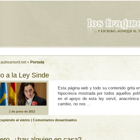
Lautreamont.net
»
Portada
o a la Ley Sinde
Esta página web y todo su contenido grita en 
hipocresía mostrada por todos aquellos polí
en el apoyo de esta ley servil, anacrónica
cambio, no nos ...
1 de junio de 2012
en
cupiendo al viento
|
Comentarios desactivados
No
a
la
ero, ¿hay alguien en casa?
Ley