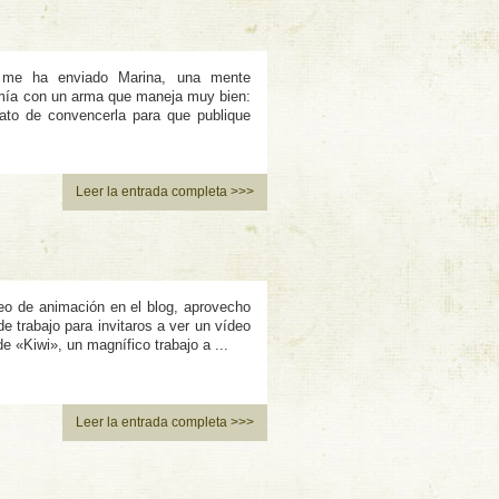
 me ha enviado Marina, una mente
 mía con un arma que maneja muy bien:
ato de convencerla para que publique
Leer la entrada completa >>>
o de animación en el blog, aprovecho
e trabajo para invitaros a ver un ví­deo
 «Kiwi», un magní­fico trabajo a ...
Leer la entrada completa >>>