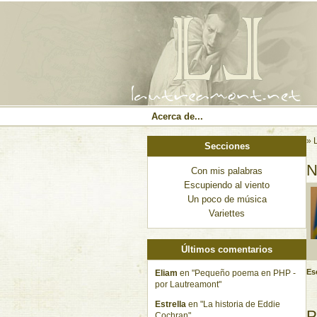
Acerca de...
» 
Secciones
N
Con mis palabras
Escupiendo al viento
Un poco de música
Variettes
Últimos comentarios
Es
Eliam
en "Pequeño poema en PHP -
por Lautreamont"
Estrella
en "La historia de Eddie
P
Cochran"