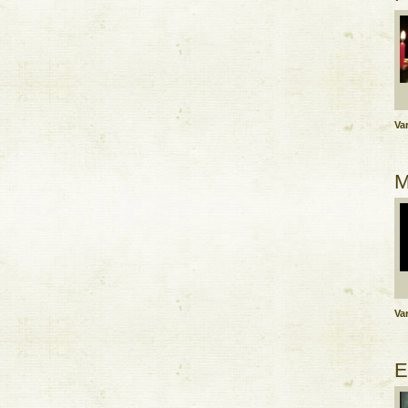
Var
M
Var
E