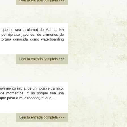
Leer la entrada completa >>>
o que no sea la última) de Marina. En
del ejército japonés, de crí­menes de
 tortura conocida como waterboarding
Leer la entrada completa >>>
vimiento inicial de un notable cambio.
o de momentos. Y no porque sea una
ue pasa a mi alrededor, ni que ...
Leer la entrada completa >>>