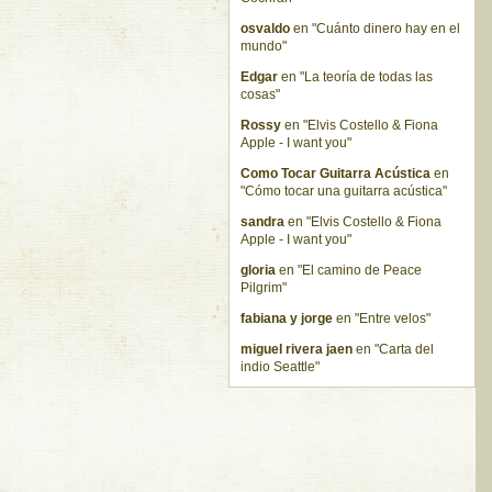
osvaldo
en "Cuánto dinero hay en el
mundo"
Edgar
en "La teoría de todas las
cosas"
Rossy
en "Elvis Costello & Fiona
Apple - I want you"
Como Tocar Guitarra Acústica
en
"Cómo tocar una guitarra acústica"
sandra
en "Elvis Costello & Fiona
Apple - I want you"
gloria
en "El camino de Peace
Pilgrim"
fabiana y jorge
en "Entre velos"
miguel rivera jaen
en "Carta del
indio Seattle"