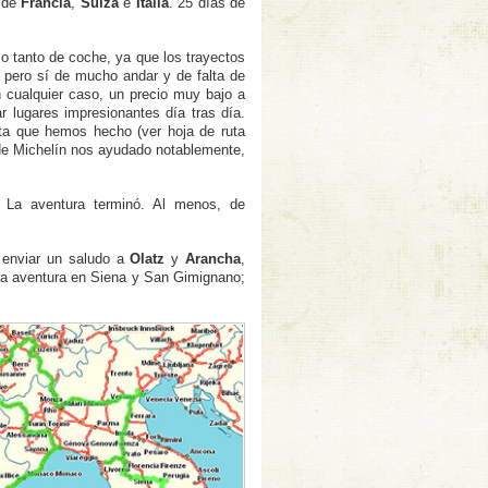
r de
Francia
,
Suiza
e
Italia
. 25 dí­as de
No tanto de coche, ya que los trayectos
 pero sí­ de mucho andar y de falta de
n cualquier caso, un precio muy bajo a
lugares impresionantes dí­a tras dí­a.
uta que hemos hecho (ver hoja de ruta
 de Michelí­n nos ayudado notablemente,
 La aventura terminó. Al menos, de
n enviar un saludo a
Olatz
y
Arancha
,
la aventura en Siena y San Gimignano;