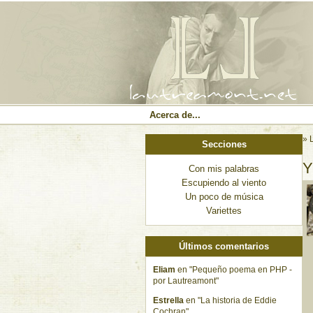
Acerca de...
» 
Secciones
Y
Con mis palabras
Escupiendo al viento
Un poco de música
Variettes
Últimos comentarios
Eliam
en "Pequeño poema en PHP -
por Lautreamont"
Estrella
en "La historia de Eddie
Cochran"