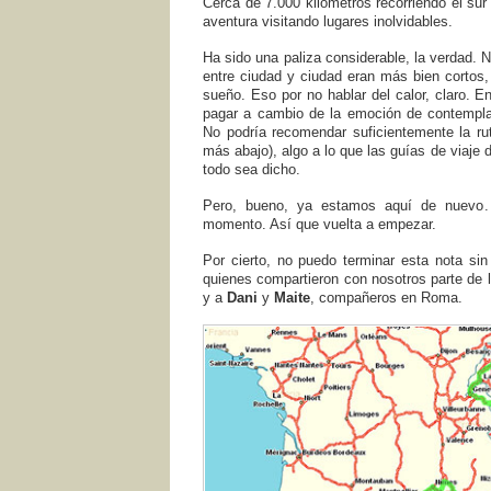
Cerca de 7.000 kilometros recorriendo el su
aventura visitando lugares inolvidables.
Ha sido una paliza considerable, la verdad. 
entre ciudad y ciudad eran más bien cortos,
sueño. Eso por no hablar del calor, claro. E
pagar a cambio de la emoción de contemplar 
No podrí­a recomendar suficientemente la r
más abajo), algo a lo que las guí­as de viaje
todo sea dicho.
Pero, bueno, ya estamos aquí­ de nuevo.
momento. Así­ que vuelta a empezar.
Por cierto, no puedo terminar esta nota si
quienes compartieron con nosotros parte de 
y a
Dani
y
Maite
, compañeros en Roma.