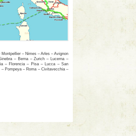
 Montpellier – Nimes – Arles – Avignon
Ginebra – Berna – Zurich – Lucerna –
ia – Florencia – Pisa – Lucca – San
s – Pompeya – Roma – Civitavecchia –