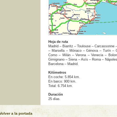
Hoja de ruta
Madrid – Biarritz – Toulouse – Carcassonne –
– Marsella – Mónaco – Génova – Turí­n – 
Como – Milán – Verona – Venecia – Bolon
Gimignano – Siena – Así­s – Roma – Nápole
Barcelona – Madrid.
Kilómetros
En coche: 5.854 km.
En barco: 900 km.
Total: 6.754 km.
Duración
25 dí­as.
Volver a la portada