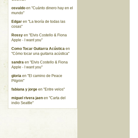
osvaldo
en "Cuánto dinero hay en el
mundo"
Edgar
en "La teoría de todas las
cosas"
Rossy
en "Elvis Costello & Fiona
Apple - I want you"
Como Tocar Guitarra Acústica
en
"Cómo tocar una guitarra acústica"
sandra
en "Elvis Costello & Fiona
Apple - I want you"
gloria
en "El camino de Peace
Pilgrim"
fabiana y jorge
en "Entre velos"
miguel rivera jaen
en "Carta del
indio Seattle"