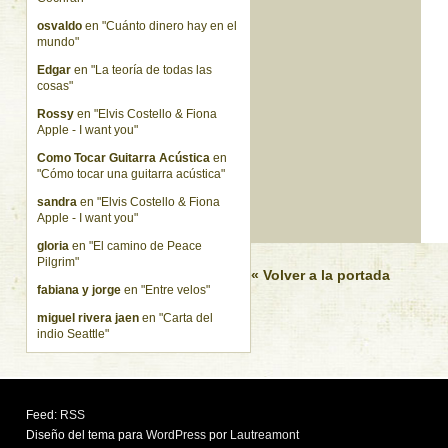
osvaldo
en "Cuánto dinero hay en el
mundo"
Edgar
en "La teoría de todas las
cosas"
Rossy
en "Elvis Costello & Fiona
Apple - I want you"
Como Tocar Guitarra Acústica
en
"Cómo tocar una guitarra acústica"
sandra
en "Elvis Costello & Fiona
Apple - I want you"
gloria
en "El camino de Peace
Pilgrim"
« Volver a la portada
fabiana y jorge
en "Entre velos"
miguel rivera jaen
en "Carta del
indio Seattle"
Feed:
RSS
Diseño del tema para
WordPress
por
Lautreamont