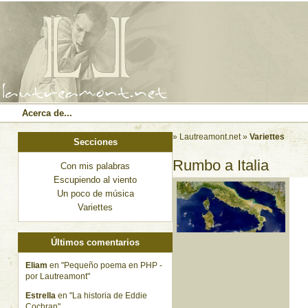
Acerca de...
» Lautreamont.net
»
Variettes
Secciones
Rumbo a Italia
Con mis palabras
Escupiendo al viento
Un poco de música
Variettes
Últimos comentarios
Eliam
en "Pequeño poema en PHP -
por Lautreamont"
Estrella
en "La historia de Eddie
Cochran"