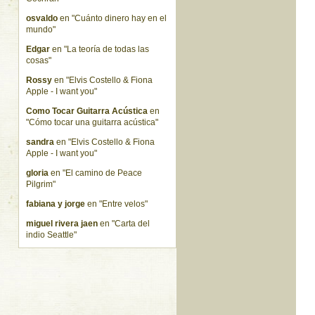
osvaldo
en "Cuánto dinero hay en el
mundo"
Edgar
en "La teoría de todas las
cosas"
Rossy
en "Elvis Costello & Fiona
Apple - I want you"
Como Tocar Guitarra Acústica
en
"Cómo tocar una guitarra acústica"
sandra
en "Elvis Costello & Fiona
Apple - I want you"
gloria
en "El camino de Peace
Pilgrim"
fabiana y jorge
en "Entre velos"
miguel rivera jaen
en "Carta del
indio Seattle"