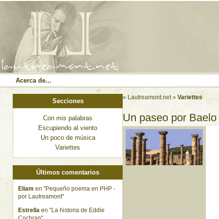
Acerca de...
» Lautreamont.net
»
Variettes
Secciones
Un paseo por Baelo
Con mis palabras
Escupiendo al viento
Un poco de música
Variettes
Últimos comentarios
Eliam
en "Pequeño poema en PHP -
por Lautreamont"
Estrella
en "La historia de Eddie
Cochran"