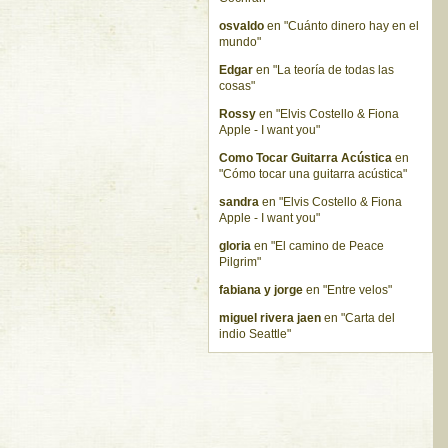
osvaldo
en "Cuánto dinero hay en el
mundo"
Edgar
en "La teoría de todas las
cosas"
Rossy
en "Elvis Costello & Fiona
Apple - I want you"
Como Tocar Guitarra Acústica
en
"Cómo tocar una guitarra acústica"
sandra
en "Elvis Costello & Fiona
Apple - I want you"
gloria
en "El camino de Peace
Pilgrim"
fabiana y jorge
en "Entre velos"
miguel rivera jaen
en "Carta del
indio Seattle"