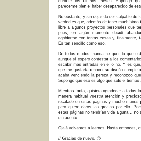
durante los últimos meses. Supongo qu
parecerme bien el haber desaparecido de esta
No obstante, y sin dejar de ser culpable de 
verdad es que, además de tener muchí­simo t
libre a algunos proyectos personales que te
pues, en algún momento decidí­ abando
agobiarme con tantas cosas y, finalmente, te
Es tan sencillo como eso.
De todos modos, nunca he querido que est
aunque sí espero contestar a los comentarios
escribir más entradas en él o no. Y es que,
que me gustarí­a rehacer su diseño complet
acaba venciendo la pereza y reconozco que n
Supongo que eso es algo que sólo el tiempo 
Mientras tanto, quisiera agradecer a todas 
manera habitual vuestra atención y precios
recalado en estas páginas y mucho menos po
pero quiero daros las gracias por ello. Por
estas páginas no tendrían vida alguna… no 
sin acento.
Ojalá volvamos a leernos. Hasta entonces, o
// Gracias de nuevo. 🙂