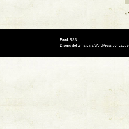
« 
Feed:
RSS
Diseño del tema para
WordPress
por
Lautr