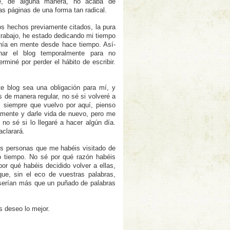
e, de alguna manera, no acaba de
s páginas de una forma tan radical.
los hechos previamente citados, la pura
rabajo, he estado dedicando mi tiempo
ní­a en mente desde hace tiempo. Así­
nar el blog temporalmente para no
rminé por perder el hábito de escribir.
e blog sea una obligación para mí, y
 de manera regular, no sé si volveré a
 siempre que vuelvo por aquí­, pienso
amente y darle vida de nuevo, pero me
o sé si lo llegaré a hacer algún día.
aclarará.
las personas que me habéis visitado de
o tiempo. No sé por qué razón habéis
r qué habéis decidido volver a ellas,
que, sin el eco de vuestras palabras,
serían más que un puñado de palabras
s deseo lo mejor.